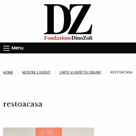
Menu
HOME
MOSTRE E EVENTI
L’ARTE VI ASPETTA ONLINE!
RESTOACASA
restoacasa