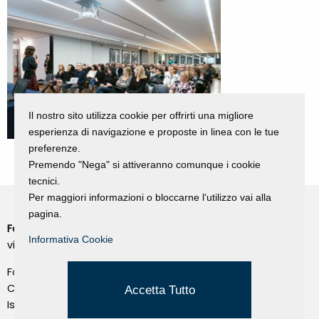
Il nostro sito utilizza cookie per offrirti una migliore
esperienza di navigazione e proposte in linea con le tue
preferenze.
Premendo "Nega" si attiveranno comunque i cookie
tecnici.
Per maggiori informazioni o bloccarne l'utilizzo vai alla
pagina.
Fondazione Dino Zoli
Cookie Policy
Informativa Cookie
viale Bologna 288, Forlì
Privacy Policy
Fondo dot. euro 285.000 i.v.
Credits
CF e P.IVA 03692820404
Accetta Tutto
Isc.Reg Per.Giu. n. 10404
Managed by Hi-Net