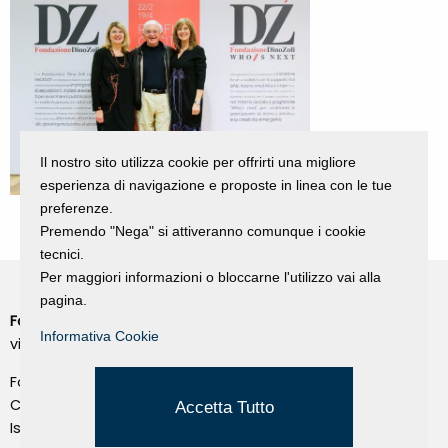
Il nostro sito utilizza cookie per offrirti una migliore
esperienza di navigazione e proposte in linea con le tue
preferenze.
Premendo "Nega" si attiveranno comunque i cookie
tecnici.
Per maggiori informazioni o bloccarne l'utilizzo vai alla
pagina.
Fondazione Dino Zoli
Cookie Policy
Informativa Cookie
viale Bologna 288, Forlì
Privacy Policy
Fondo dot. euro 285.000 i.v.
Credits
CF e P.IVA 03692820404
Accetta Tutto
Isc.Reg Per.Giu. n. 10404
Managed by Hi-Net