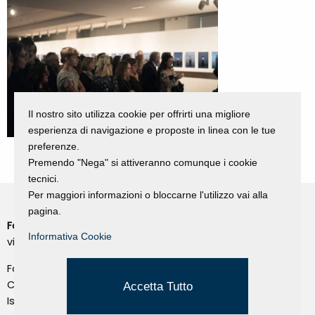
Il nostro sito utilizza cookie per offrirti una migliore
esperienza di navigazione e proposte in linea con le tue
preferenze.
Premendo "Nega" si attiveranno comunque i cookie
tecnici.
Per maggiori informazioni o bloccarne l'utilizzo vai alla
pagina.
Fondazione Dino Zoli
Cookie Policy
Informativa Cookie
viale Bologna 288, Forlì
Privacy Policy
Fondo dot. euro 285.000 i.v.
Credits
CF e P.IVA 03692820404
Accetta Tutto
Isc.Reg Per.Giu. n. 10404
Managed by Hi-Net