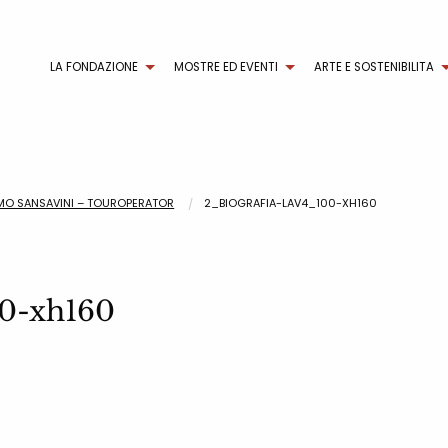
LA FONDAZIONE
MOSTRE ED EVENTI
ARTE E SOSTENIBILITA
MO SANSAVINI – TOUROPERATOR
2_BIOGRAFIA-LAV4_100-XH160
0-xh160