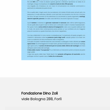
Fondazione Dino Zoli
viale Bologna 288, Forlì
Fondo dot. euro 285.000 i.v.