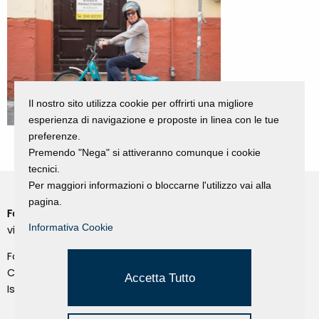
Il nostro sito utilizza cookie per offrirti una migliore
esperienza di navigazione e proposte in linea con le tue
preferenze.
Premendo "Nega" si attiveranno comunque i cookie
tecnici.
Per maggiori informazioni o bloccarne l'utilizzo vai alla
pagina.
Fondazione Dino Zoli
Cookie Policy
Informativa Cookie
viale Bologna 288, Forlì
Privacy Policy
Fondo dot. euro 285.000 i.v.
Credits
CF e P.IVA 03692820404
Accetta Tutto
Isc.Reg Per.Giu. n. 10404
Managed by Hi-Net