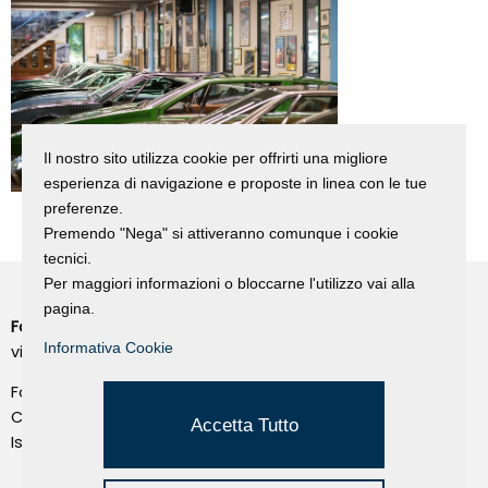
Il nostro sito utilizza cookie per offrirti una migliore
esperienza di navigazione e proposte in linea con le tue
preferenze.
Premendo "Nega" si attiveranno comunque i cookie
tecnici.
Per maggiori informazioni o bloccarne l'utilizzo vai alla
pagina.
Fondazione Dino Zoli
Cookie Policy
Informativa Cookie
viale Bologna 288, Forlì
Privacy Policy
Fondo dot. euro 285.000 i.v.
Credits
CF e P.IVA 03692820404
Accetta Tutto
Isc.Reg Per.Giu. n. 10404
Managed by Hi-Net