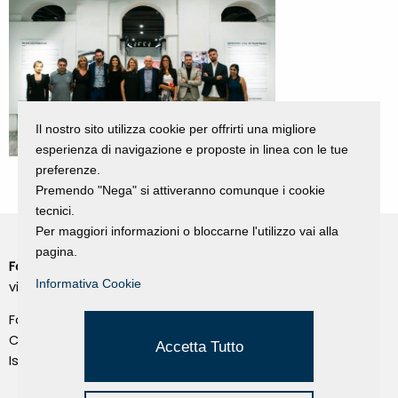
Il nostro sito utilizza cookie per offrirti una migliore
esperienza di navigazione e proposte in linea con le tue
preferenze.
Premendo "Nega" si attiveranno comunque i cookie
tecnici.
Per maggiori informazioni o bloccarne l'utilizzo vai alla
pagina.
Fondazione Dino Zoli
Cookie Policy
Informativa Cookie
viale Bologna 288, Forlì
Privacy Policy
Fondo dot. euro 285.000 i.v.
Credits
CF e P.IVA 03692820404
Accetta Tutto
Isc.Reg Per.Giu. n. 10404
Managed by Hi-Net