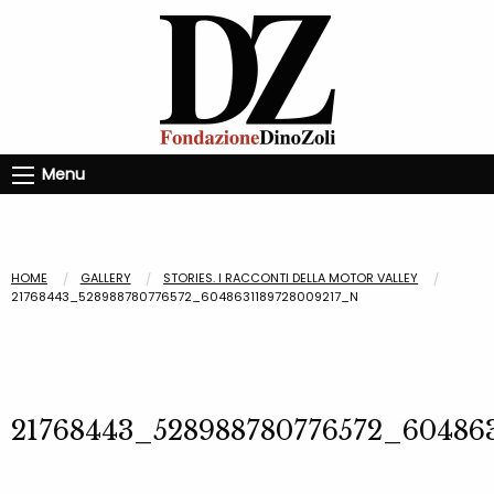
Menu
HOME
GALLERY
STORIES. I RACCONTI DELLA MOTOR VALLEY
21768443_528988780776572_6048631189728009217_N
21768443_528988780776572_60486