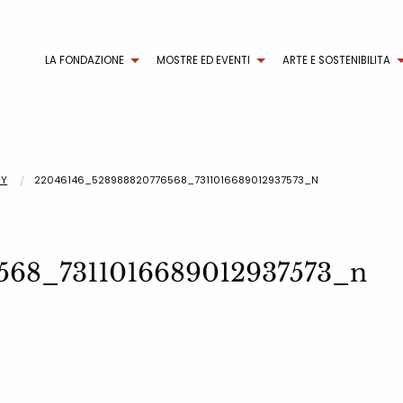
LA FONDAZIONE
MOSTRE ED EVENTI
ARTE E SOSTENIBILITA
EY
22046146_528988820776568_7311016689012937573_N
568_7311016689012937573_n