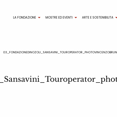
LA FONDAZIONE
MOSTRE ED EVENTI
ARTE E SOSTENIBILITA
03_FONDAZIONEDINOZOLI_SANSAVINI_TOUROPERATOR_PHOTOVINCENZOBRU
_Sansavini_Touroperator_pho