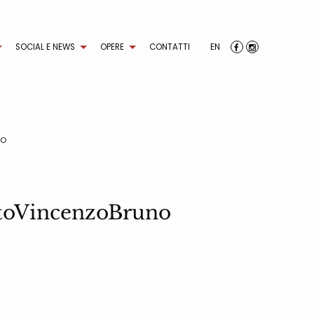
SOCIAL E NEWS
OPERE
CONTATTI
EN
NO
toVincenzoBruno