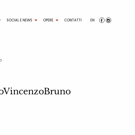
SOCIAL E NEWS
OPERE
CONTATTI
EN
O
toVincenzoBruno