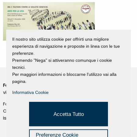
Il nostro sito utilizza cookie per offrirti una migliore
esperienza di navigazione e proposte in linea con le tue
preferenze.
Premendo "Nega" si attiveranno comunque i cookie
tecnici.
Per maggiori informazioni o bloccarne l'utilizzo vai alla
pagina.
Fondazione Dino Zoli
Cookie Policy
viale Bologna 288, Forlì
Informativa Cookie
Privacy Policy
Fondo dot. euro 285.000 i.v.
Credits
CF e P.IVA 03692820404
Accetta Tutto
Isc.Reg Per.Giu. n. 10404
Managed by Hi-Net
Preferenze Cookie