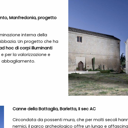
onto, Manfredonia, progetto
uminazione interna della
’Abbazia. Un progetto che ha
ad hoc di corpi illuminanti
 e per la valorizzazione e
 di abbagliamento.
Canne della Battaglia, Barletta, II sec AC
Circondata da possenti mura, che per molti secoli hann
nemici, il parco archeologico offre un lungo e affascina