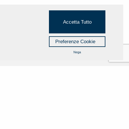
Accetta Tutto
Preferenze Cookie
Nega
Cookie Policy
Privacy Policy
Credits
Managed by Hi-Net