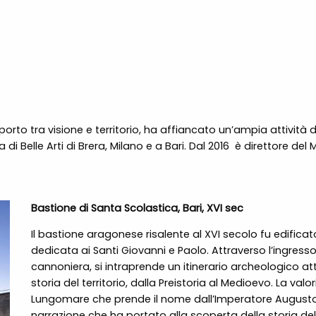
pporto tra visione e territorio, ha affiancato un’ampia attività
i Belle Arti di Brera, Milano e a Bari. Dal 2016 è direttore d
Bastione di Santa Scolastica, Bari, XVI sec
Il bastione aragonese risalente al XVI secolo fu edific
dedicata ai Santi Giovanni e Paolo. Attraverso l’ingresso 
cannoniera, si intraprende un itinerario archeologico at
storia del territorio, dalla Preistoria al Medioevo. La va
Lungomare che prende il nome dall’Imperatore Augusto è i
narrazione che ha portato alla scoperta della storia del