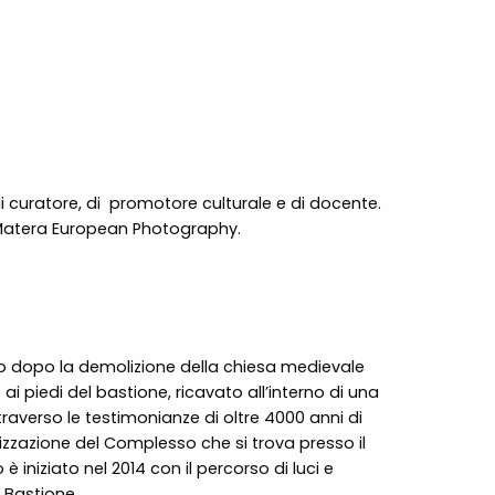
 di curatore, di promotore culturale e di docente.
el Matera European Photography.
ato dopo la demolizione della chiesa medievale
ai piedi del bastione, ricavato all’interno di una
traverso le testimonianze di oltre 4000 anni di
lorizzazione del Complesso che si trova presso il
niziato nel 2014 con il percorso di luci e
 Bastione.