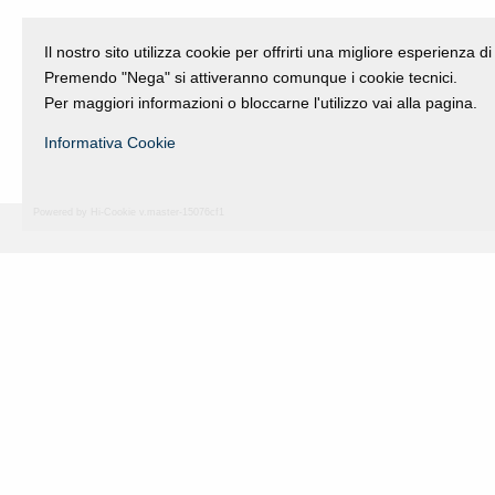
Il nostro sito utilizza cookie per offrirti una migliore esperienza 
Premendo "Nega" si attiveranno comunque i cookie tecnici.
Per maggiori informazioni o bloccarne l'utilizzo vai alla pagina.
Informativa Cookie
Powered by Hi-Cookie v.master-15076cf1
Fondazione Dino Zoli
viale Bologna 288, Forlì
Fondo dot. euro 285.000 i.v.
CF e P.IVA 03692820404
Isc.Reg Per.Giu. n. 10404