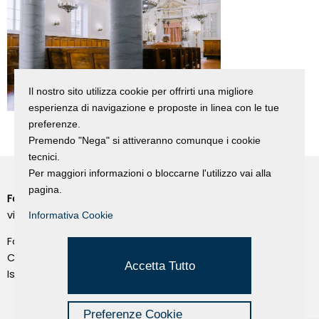
Il nostro sito utilizza cookie per offrirti una migliore
esperienza di navigazione e proposte in linea con le tue
preferenze.
Premendo "Nega" si attiveranno comunque i cookie
tecnici.
Per maggiori informazioni o bloccarne l'utilizzo vai alla
pagina.
Fondazione Dino Zoli
Cookie Policy
viale Bologna 288, Forlì
Informativa Cookie
Privacy Policy
Fondo dot. euro 285.000 i.v.
Credits
CF e P.IVA 03692820404
Accetta Tutto
Isc.Reg Per.Giu. n. 10404
Managed by Hi-Net
Preferenze Cookie