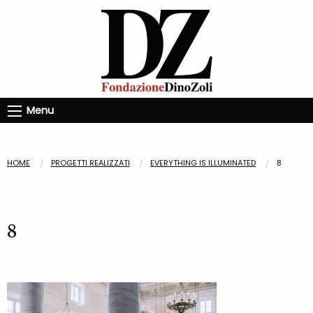
Menu
HOME
PROGETTI REALIZZATI
EVERYTHING IS ILLUMINATED
8
8