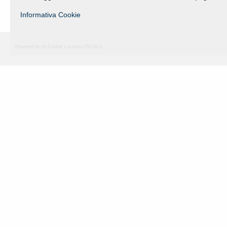
Informativa Cookie
Powered by Hi-Cookie v.master-15076cf1
Fondazione Dino Zoli
viale Bologna 288, Forlì
Fondo dot. euro 285.000 i.v.
CF e P.IVA 03692820404
Isc.Reg Per.Giu. n. 10404