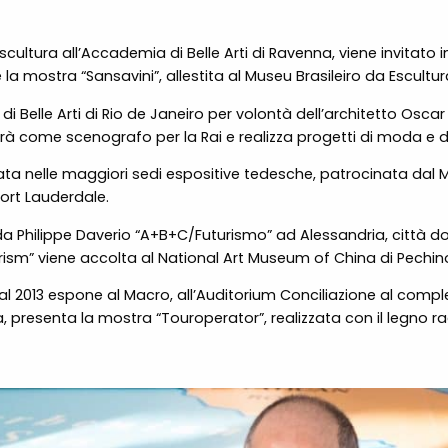
n scultura all’Accademia di Belle Arti di Ravenna, viene invitato i
la mostra “Sansavini”, allestita al Museu Brasileiro da Escultur
i Belle Arti di Rio de Janeiro per volontà dell’architetto Oscar
à come scenografo per la Rai e realizza progetti di moda e de
ta nelle maggiori sedi espositive tedesche, patrocinata dal Min
Fort Lauderdale.
a Philippe Daverio “A+B+C/Futurismo” ad Alessandria, città d
rism” viene accolta al National Art Museum of China di Pech
. Dal 2013 espone al Macro, all’Auditorium Conciliazione al com
rca, presenta la mostra “Touroperator”, realizzata con il legno r