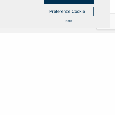
Preferenze Cookie
Nega
Cookie Policy
Privacy Policy
Credits
Managed by Hi-Net