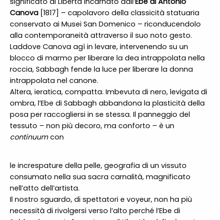
significato di Libertà incarnato dall’
Ebe di Antonio
Canova
[1817] – capolavoro della classicità statuaria
conservato ai Musei San Domenico – riconducendolo
alla contemporaneità attraverso il suo noto gesto.
Laddove Canova agì in levare, intervenendo su un
blocco di marmo per liberare la dea intrappolata nella
roccia, Sabbagh fende la luce per liberare la donna
intrappolata nel canone.
Altera, ieratica, compatta. Imbevuta di nero, levigata di
ombra, l’Ebe di Sabbagh abbandona la plasticità della
posa per raccogliersi in se stessa. Il panneggio del
tessuto – non più decoro, ma conforto – è un
continuum
con
le increspature della pelle, geografia di un vissuto
consumato nella sua sacra carnalità, magnificato
nell’atto dell’artista.
Il nostro sguardo, di spettatori e voyeur, non ha più
necessità di rivolgersi verso l’alto perché l’Ebe di