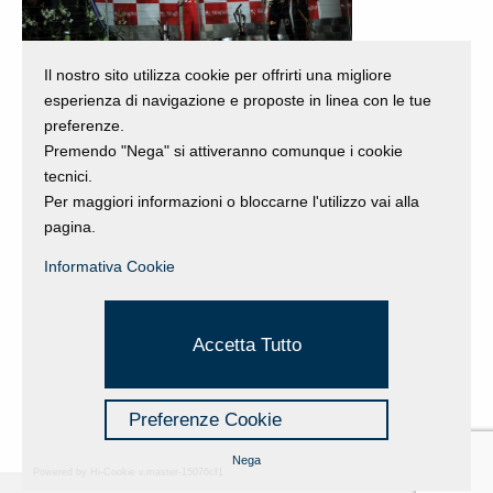
Il nostro sito utilizza cookie per offrirti una migliore
esperienza di navigazione e proposte in linea con le tue
preferenze.
Premendo "Nega" si attiveranno comunque i cookie
Indietro
tecnici.
Per maggiori informazioni o bloccarne l'utilizzo vai alla
pagina.
Informativa Cookie
Accetta Tutto
Preferenze Cookie
Nega
Powered by Hi-Cookie v.master-15076cf1