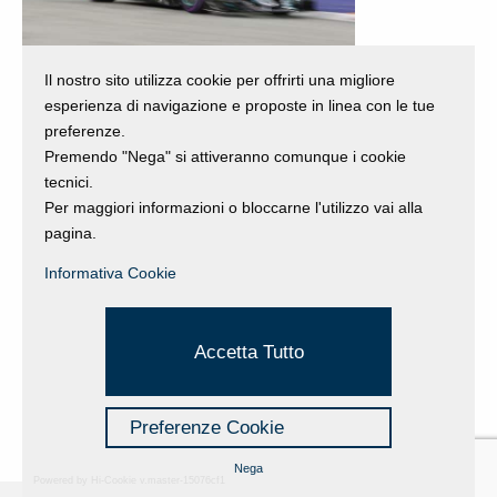
Il nostro sito utilizza cookie per offrirti una migliore
esperienza di navigazione e proposte in linea con le tue
preferenze.
Premendo "Nega" si attiveranno comunque i cookie
Indietro
tecnici.
Per maggiori informazioni o bloccarne l'utilizzo vai alla
pagina.
Informativa Cookie
Accetta Tutto
Preferenze Cookie
Nega
Powered by Hi-Cookie v.master-15076cf1