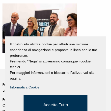
Il nostro sito utilizza cookie per offrirti una migliore
esperienza di navigazione e proposte in linea con le tue
preferenze.
Premendo "Nega" si attiveranno comunque i cookie
tecnici.
Per maggiori informazioni o bloccarne l'utilizzo vai alla
pagina.
Fondazione Dino Zoli
Cookie Policy
Informativa Cookie
viale Bologna 288, Forlì
Privacy Policy
Fondo dot. euro 285.000 i.v.
Credits
Accetta Tutto
CF e P.IVA 03692820404