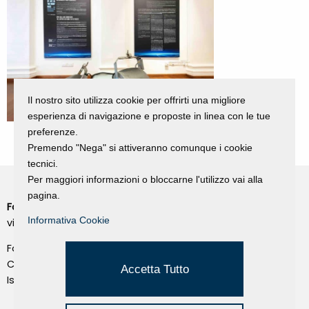
Il nostro sito utilizza cookie per offrirti una migliore
esperienza di navigazione e proposte in linea con le tue
preferenze.
Premendo "Nega" si attiveranno comunque i cookie
tecnici.
Per maggiori informazioni o bloccarne l'utilizzo vai alla
pagina.
Fondazione Dino Zoli
Cookie Policy
Informativa Cookie
viale Bologna 288, Forlì
Privacy Policy
Fondo dot. euro 285.000 i.v.
Credits
CF e P.IVA 03692820404
Accetta Tutto
Isc.Reg Per.Giu. n. 10404
Managed by Hi-Net