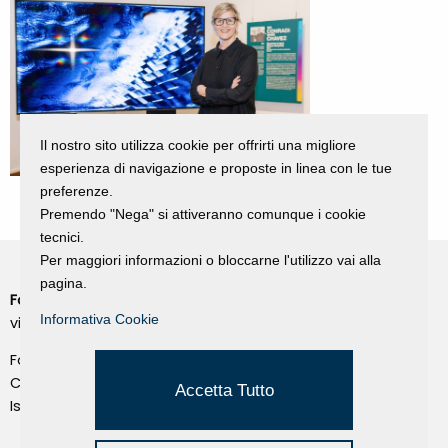
Il nostro sito utilizza cookie per offrirti una migliore
esperienza di navigazione e proposte in linea con le tue
preferenze.
Premendo "Nega" si attiveranno comunque i cookie
tecnici.
Per maggiori informazioni o bloccarne l'utilizzo vai alla
pagina.
Fondazione Dino Zoli
Cookie Policy
Informativa Cookie
viale Bologna 288, Forlì
Privacy Policy
Fondo dot. euro 285.000 i.v.
Credits
CF e P.IVA 03692820404
Accetta Tutto
Isc.Reg Per.Giu. n. 10404
Managed by Hi-Net