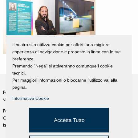
Il nostro sito utilizza cookie per offrirti una migliore
esperienza di navigazione e proposte in linea con le tue
preferenze.
Premendo "Nega" si attiveranno comunque i cookie
tecnici.
Per maggiori informazioni o bloccarne l'utilizzo vai alla
pagina.
Fondazione Dino Zoli
Cookie Policy
Informativa Cookie
viale Bologna 288, Forlì
Privacy Policy
Fondo dot. euro 285.000 i.v.
Credits
CF e P.IVA 03692820404
Accetta Tutto
Isc.Reg Per.Giu. n. 10404
Managed by Hi-Net