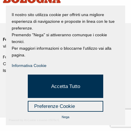
Il nostro sito utilizza cookie per offrirti una migliore
esperienza di navigazione e proposte in linea con le tue
preferenze.
Premendo "Nega" si attiveranno comunque i cookie
Fondazione Dino Zoli
Cookie Policy
tecnici.
viale Bologna 288, Forlì
Per maggiori informazioni o bloccarne l'utilizzo vai alla
Privacy Policy
pagina.
Fondo dot. euro 285.000 i.v.
Credits
CF e P.IVA 03692820404
Informativa Cookie
Isc.Reg Per.Giu. n. 10404
Managed by Hi-Net
Accetta Tutto
Preferenze Cookie
Nega
Powered by Hi-Cookie v.master-15076cf1