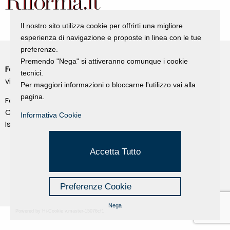
Il nostro sito utilizza cookie per offrirti una migliore
esperienza di navigazione e proposte in linea con le tue
preferenze.
Premendo "Nega" si attiveranno comunque i cookie
Fondazione Dino Zoli
Cookie Policy
tecnici.
viale Bologna 288, Forlì
Per maggiori informazioni o bloccarne l'utilizzo vai alla
Privacy Policy
pagina.
Fondo dot. euro 285.000 i.v.
Credits
CF e P.IVA 03692820404
Informativa Cookie
Isc.Reg Per.Giu. n. 10404
Managed by Hi-Net
Accetta Tutto
Preferenze Cookie
Nega
Powered by Hi-Cookie v.master-15076cf1