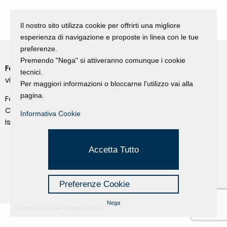
Il nostro sito utilizza cookie per offrirti una migliore
esperienza di navigazione e proposte in linea con le tue
preferenze.
Premendo "Nega" si attiveranno comunque i cookie
Fondazione Dino Zoli
Cookie Policy
tecnici.
viale Bologna 288, Forlì
Per maggiori informazioni o bloccarne l'utilizzo vai alla
Privacy Policy
pagina.
Fondo dot. euro 285.000 i.v.
Credits
CF e P.IVA 03692820404
Informativa Cookie
Isc.Reg Per.Giu. n. 10404
Managed by Hi-Net
Accetta Tutto
Preferenze Cookie
Nega
Powered by Hi-Cookie v.master-15076cf1