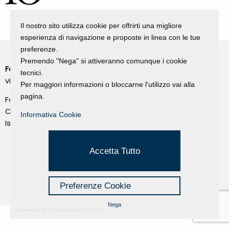
Il nostro sito utilizza cookie per offrirti una migliore
esperienza di navigazione e proposte in linea con le tue
preferenze.
Premendo "Nega" si attiveranno comunque i cookie
Fondazione Dino Zoli
Cookie Policy
tecnici.
viale Bologna 288, Forlì
Per maggiori informazioni o bloccarne l'utilizzo vai alla
Privacy Policy
pagina.
Fondo dot. euro 285.000 i.v.
Credits
CF e P.IVA 03692820404
Informativa Cookie
Isc.Reg Per.Giu. n. 10404
Managed by Hi-Net
Accetta Tutto
Preferenze Cookie
Nega
Powered by Hi-Cookie v.master-15076cf1