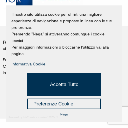
Il nostro sito utilizza cookie per offrirti una migliore
esperienza di navigazione e proposte in linea con le tue
preferenze.
Premendo "Nega" si attiveranno comunque i cookie
tecnici.
Fondazione Dino Zoli
Cookie Policy
Per maggiori informazioni o bloccarne l'utilizzo vai alla
viale Bologna 288, Forlì
Privacy Policy
pagina.
Fondo dot. euro 285.000 i.v.
Credits
Informativa Cookie
CF e P.IVA 03692820404
Isc.Reg Per.Giu. n. 10404
Managed by Hi-Net
Accetta Tutto
Preferenze Cookie
Nega
Powered by Hi-Cookie v.master-15076cf1