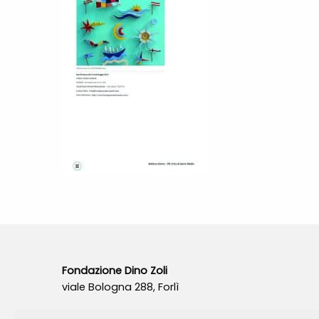
Fondazione Dino Zoli
viale Bologna 288, Forlì
Fondo dot. euro 285.000 i.v.