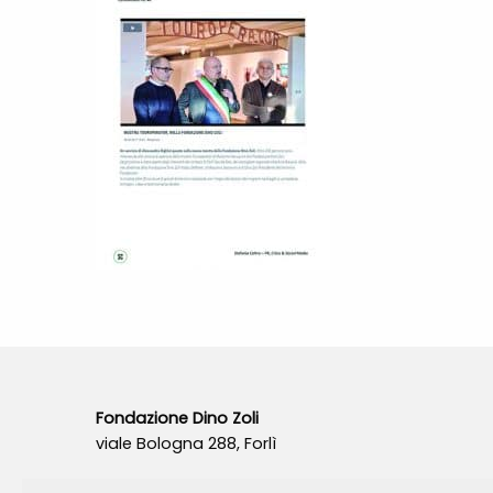
Fondazione Dino Zoli
viale Bologna 288, Forlì
Fondo dot. euro 285.000 i.v.