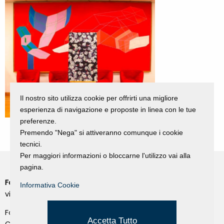
Il nostro sito utilizza cookie per offrirti una migliore
esperienza di navigazione e proposte in linea con le tue
preferenze.
Premendo "Nega" si attiveranno comunque i cookie
tecnici.
Per maggiori informazioni o bloccarne l'utilizzo vai alla
pagina.
Fondazione Dino Zoli
Cookie Policy
Informativa Cookie
viale Bologna 288, Forlì
Privacy Policy
Fondo dot. euro 285.000 i.v.
Credits
Accetta Tutto