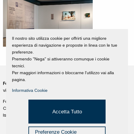
Il nostro sito utilizza cookie per offrirti una migliore
esperienza di navigazione e proposte in linea con le tue
preferenze.
Premendo "Nega" si attiveranno comunque i cookie
tecnici.
Per maggiori informazioni o bloccarne l'utilizzo vai alla
pagina.
Fondazione Dino Zoli
Cookie Policy
viale Bologna 288, Forlì
Informativa Cookie
Privacy Policy
Fondo dot. euro 285.000 i.v.
Credits
CF e P.IVA 03692820404
Accetta Tutto
Isc.Reg Per.Giu. n. 10404
Managed by Hi-Net
Preferenze Cookie