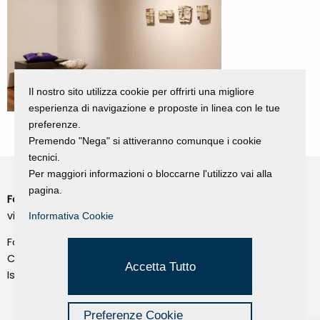
Il nostro sito utilizza cookie per offrirti una migliore
esperienza di navigazione e proposte in linea con le tue
preferenze.
Premendo "Nega" si attiveranno comunque i cookie
tecnici.
Per maggiori informazioni o bloccarne l'utilizzo vai alla
pagina.
Fondazione Dino Zoli
Cookie Policy
viale Bologna 288, Forlì
Informativa Cookie
Privacy Policy
Fondo dot. euro 285.000 i.v.
Credits
CF e P.IVA 03692820404
Accetta Tutto
Isc.Reg Per.Giu. n. 10404
Managed by Hi-Net
Preferenze Cookie