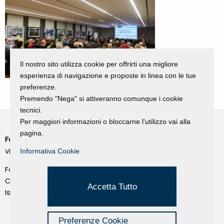
Il nostro sito utilizza cookie per offrirti una migliore
esperienza di navigazione e proposte in linea con le tue
preferenze.
Premendo "Nega" si attiveranno comunque i cookie
tecnici.
Per maggiori informazioni o bloccarne l'utilizzo vai alla
pagina.
Fondazione Dino Zoli
Cookie Policy
viale Bologna 288, Forlì
Informativa Cookie
Privacy Policy
Fondo dot. euro 285.000 i.v.
Credits
CF e P.IVA 03692820404
Accetta Tutto
Isc.Reg Per.Giu. n. 10404
Managed by Hi-Net
Preferenze Cookie