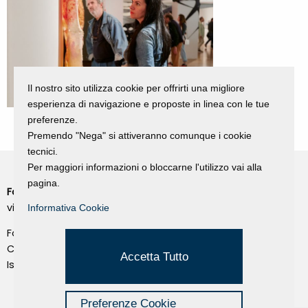
Il nostro sito utilizza cookie per offrirti una migliore
esperienza di navigazione e proposte in linea con le tue
preferenze.
Premendo "Nega" si attiveranno comunque i cookie
tecnici.
Per maggiori informazioni o bloccarne l'utilizzo vai alla
pagina.
Fondazione Dino Zoli
Cookie Policy
viale Bologna 288, Forlì
Informativa Cookie
Privacy Policy
Fondo dot. euro 285.000 i.v.
Credits
CF e P.IVA 03692820404
Accetta Tutto
Isc.Reg Per.Giu. n. 10404
Managed by Hi-Net
Preferenze Cookie