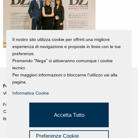
Il nostro sito utilizza cookie per offrirti una migliore
esperienza di navigazione e proposte in linea con le tue
preferenze.
Premendo "Nega" si attiveranno comunque i cookie
tecnici.
Per maggiori informazioni o bloccarne l'utilizzo vai alla
pagina.
Fondazione Dino Zoli
Cookie Policy
viale Bologna 288, Forlì
Informativa Cookie
Privacy Policy
Fondo dot. euro 285.000 i.v.
Credits
CF e P.IVA 03692820404
Accetta Tutto
Isc.Reg Per.Giu. n. 10404
Managed by Hi-Net
Preferenze Cookie