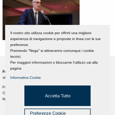
Il nostro sito utilizza cookie per offrirti una migliore
esperienza di navigazione e proposte in linea con le tue
preferenze.
Premendo "Nega" si attiveranno comunque i cookie
tecnici.
Per maggiori informazioni o bloccarne l'utilizzo vai alla
pagina.
Fondazione Dino Zoli
Cookie Policy
viale Bologna 288, Forlì
Informativa Cookie
Privacy Policy
Fondo dot. euro 285.000 i.v.
Credits
CF e P.IVA 03692820404
Accetta Tutto
Isc.Reg Per.Giu. n. 10404
Managed by Hi-Net
Preferenze Cookie