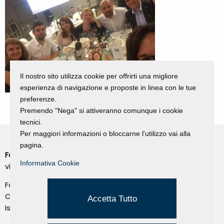
Il nostro sito utilizza cookie per offrirti una migliore
esperienza di navigazione e proposte in linea con le tue
preferenze.
Premendo "Nega" si attiveranno comunque i cookie
tecnici.
Per maggiori informazioni o bloccarne l'utilizzo vai alla
pagina.
Fondazione Dino Zoli
Cookie Policy
Informativa Cookie
viale Bologna 288, Forlì
Privacy Policy
Fondo dot. euro 285.000 i.v.
Credits
CF e P.IVA 03692820404
Accetta Tutto
Isc.Reg Per.Giu. n. 10404
Managed by Hi-Net