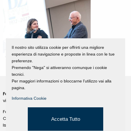
Il nostro sito utilizza cookie per offrirti una migliore
esperienza di navigazione e proposte in linea con le tue
preferenze.
Premendo "Nega" si attiveranno comunque i cookie
tecnici.
Per maggiori informazioni o bloccarne l'utilizzo vai alla
pagina.
Fondazione Dino Zoli
Cookie Policy
Informativa Cookie
viale Bologna 288, Forlì
Privacy Policy
Fondo dot. euro 285.000 i.v.
Credits
CF e P.IVA 03692820404
Accetta Tutto
Isc.Reg Per.Giu. n. 10404
Managed by Hi-Net