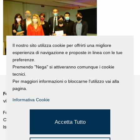
Il nostro sito utilizza cookie per offrirti una migliore
esperienza di navigazione e proposte in linea con le tue
preferenze.
Premendo "Nega" si attiveranno comunque i cookie
tecnici.
Per maggiori informazioni o bloccarne l'utilizzo vai alla
pagina.
Fondazione Dino Zoli
Cookie Policy
Informativa Cookie
viale Bologna 288, Forlì
Privacy Policy
Fondo dot. euro 285.000 i.v.
Credits
CF e P.IVA 03692820404
Accetta Tutto
Isc.Reg Per.Giu. n. 10404
Managed by Hi-Net