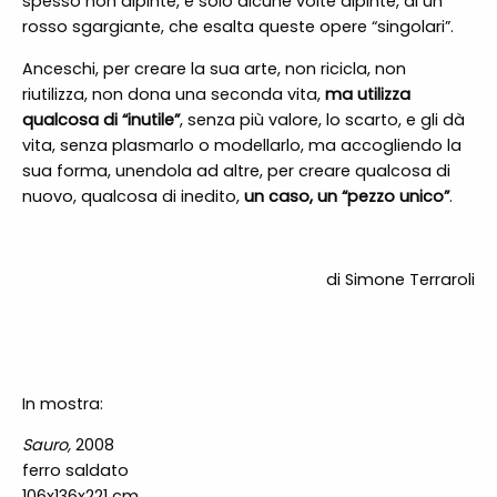
spesso non dipinte, e solo alcune volte dipinte, di un
rosso sgargiante, che esalta queste opere “singolari”.
Anceschi, per creare la sua arte, non ricicla, non
riutilizza, non dona una seconda vita,
ma utilizza
qualcosa di
“
inutile”
, senza più valore, lo scarto, e gli dà
vita, senza plasmarlo o modellarlo, ma accogliendo la
sua forma, unendola ad altre, per creare qualcosa di
nuovo, qualcosa di inedito,
un caso, un
“
pezzo unico”
.
di Simone Terraroli
In mostra:
Sauro
,
2008
ferro saldato
106x136x221 cm