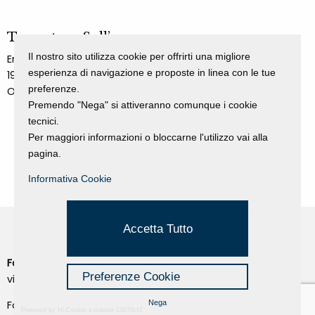
Tramatura Sull’azzurro
Il nostro sito utilizza cookie per offrirti una migliore
Emilio Scanavino
esperienza di navigazione e proposte in linea con le tue
1970
preferenze.
Olio su legno
Premendo "Nega" si attiveranno comunque i cookie
tecnici.
Per maggiori informazioni o bloccarne l'utilizzo vai alla
pagina.
Informativa Cookie
Accetta Tutto
Fondazione Dino Zoli
Cookie Policy
Preferenze Cookie
viale Bologna 288, Forlì
Privacy Policy
Fondo dot. euro 285.000 i.v.
Nega
Powered by Hi-Cookie v.master-15076cf1
Credits