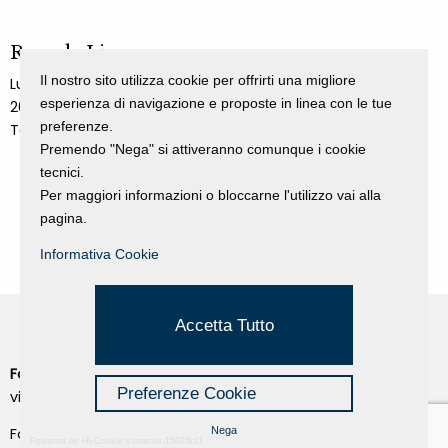
Rosa da Lima
Il nostro sito utilizza cookie per offrirti una migliore
Lucia Bubilda Nanni
esperienza di navigazione e proposte in linea con le tue
2020
preferenze.
Tessuto cucito a macchina
Premendo "Nega" si attiveranno comunque i cookie
tecnici.
Per maggiori informazioni o bloccarne l'utilizzo vai alla
pagina.
Informativa Cookie
Accetta Tutto
Fondazione Dino Zoli
Cookie Policy
Preferenze Cookie
viale Bologna 288, Forlì
Privacy Policy
Fondo dot. euro 285.000 i.v.
Nega
Powered by Hi-Cookie v.master-15076cf1
Credits