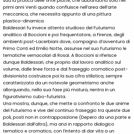
sua la pratica delle tinte piatte, che abbandona solo nei
primi anni Venti quando confluisce nell’area dell’arte
meccanica, che necessita appunto di una pittura
plastico-dinamica.
Baldessari fu invece attento studioso del Futurismo
analitico di Boccioni e poi frequentatore, a Firenze, degli
ambienti post-Lacerbiani dove, compagno d’avventura di
Primo Conti ed Emilio Notte, assunse nel suo Futurismo le
tematiche vernacolari di Rosai. A Boccioni si riferisce
dunque Baldessari, che proprio dal lavoro analitico sul
volume, dalle linee forza e dal fraseggio cromatico post-
divisionista costruisce poi la sua cifra stilistica, sempre
caratterizzata da un notevole geometrismo anche
allorquando, nella sua fase più matura, rientra in un
figurativismo cubo-futurista.
Una mostra, dunque, che mette a confronto le due anime
del Futurismo e vive del continuo fraseggio tra queste due
poli, posti non in contrapposizione (Depero da una parte e
Baldessari dall’altra), ma anzi in rapporto dialogico
tematico e cromatico, con l’intento di dar vita a un