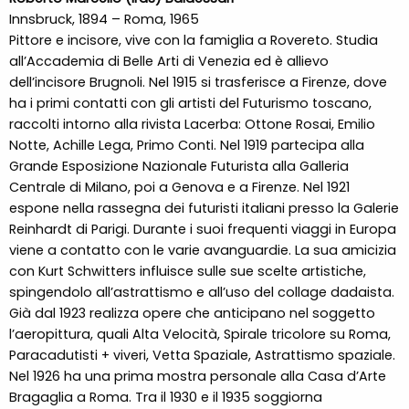
Innsbruck, 1894 – Roma, 1965
Pittore e incisore, vive con la famiglia a Rovereto. Studia
all’Accademia di Belle Arti di Venezia ed è allievo
dell’incisore Brugnoli. Nel 1915 si trasferisce a Firenze, dove
ha i primi contatti con gli artisti del Futurismo toscano,
raccolti intorno alla rivista Lacerba: Ottone Rosai, Emilio
Notte, Achille Lega, Primo Conti. Nel 1919 partecipa alla
Grande Esposizione Nazionale Futurista alla Galleria
Centrale di Milano, poi a Genova e a Firenze. Nel 1921
espone nella rassegna dei futuristi italiani presso la Galerie
Reinhardt di Parigi. Durante i suoi frequenti viaggi in Europa
viene a contatto con le varie avanguardie. La sua amicizia
con Kurt Schwitters influisce sulle sue scelte artistiche,
spingendolo all’astrattismo e all’uso del collage dadaista.
Già dal 1923 realizza opere che anticipano nel soggetto
l’aeropittura, quali Alta Velocità, Spirale tricolore su Roma,
Paracadutisti + viveri, Vetta Spaziale, Astrattismo spaziale.
Nel 1926 ha una prima mostra personale alla Casa d’Arte
Bragaglia a Roma. Tra il 1930 e il 1935 soggiorna