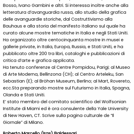
Bosso, Ivano Gambini e altri. Si interessa inoltre anche alla
letteratura d’avanguardia russa, allo studio della grafica
delle avanguardie storiche, dal Costruttivismo alla
Bauhaus e alla storia del manifesto italiano sul quale ha
curato alcune mostre tematiche in Italia e negli Stati Uniti.
Ha organizzato oltre centocinquanta mostre in musei e
gallerie private, in Italia, Europa, Russia, e Stati Uniti, e ha
pubblicato oltre 200 tra libri, cataloghi e pubblicazioni di
critica d’arte e grafica applicata.
Ha tenuto conferenze al Centre Pompidou, Parigi; al Museo
di Arte Moderna, Bellinzona (CH); al Centro Arteleku, San
Sebastian (E); al Bröhan Museum, Berlino; al Mart, Rovereto,
ecc.Sta preparando mostre sul Futurismo in Italia, Spagna,
Olanda e Stati Uniti.
E’ stato membro del comitato scientifico del Wolfsonian
Institute di Miami ed è ora consulente della Yale University
di New Haven, CT. Scrive sulla pagina culturale de “Il
Giornale” di Milano.
Roberto Marcello (Iras) Baldessari