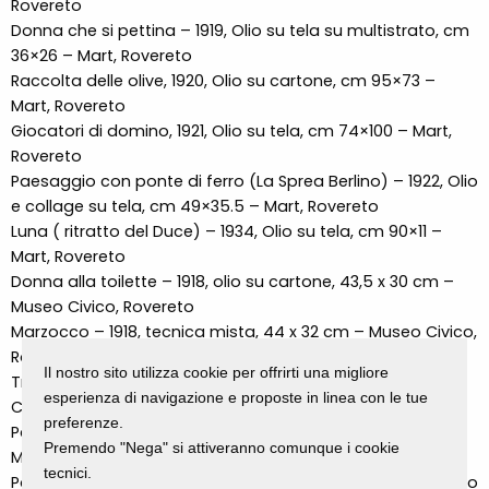
Rovereto
Donna che si pettina – 1919, Olio su tela su multistrato, cm
36×26 – Mart, Rovereto
Raccolta delle olive, 1920, Olio su cartone, cm 95×73 –
Mart, Rovereto
Giocatori di domino, 1921, Olio su tela, cm 74×100 – Mart,
Rovereto
Paesaggio con ponte di ferro (La Sprea Berlino) – 1922, Olio
e collage su tela, cm 49×35.5 – Mart, Rovereto
Luna ( ritratto del Duce) – 1934, Olio su tela, cm 90×11 –
Mart, Rovereto
Donna alla toilette – 1918, olio su cartone, 43,5 x 30 cm –
Museo Civico, Rovereto
Marzocco – 1918, tecnica mista, 44 x 32 cm – Museo Civico,
Rovereto
Il nostro sito utilizza cookie per offrirti una migliore
Treno dei feriti – 1918, olio su tela, 70 x 150 cm – Museo
esperienza di navigazione e proposte in linea con le tue
Civico, Rovereto
preferenze.
Pattuglia grigio-verde – 1918 – olio su tela – 80 x 65 cm –
Premendo "Nega" si attiveranno comunque i cookie
Museo Civico, Rovereto
tecnici.
Ponte sul Tevere – 1919 – olio su tela – 70 x 150 cm – Museo