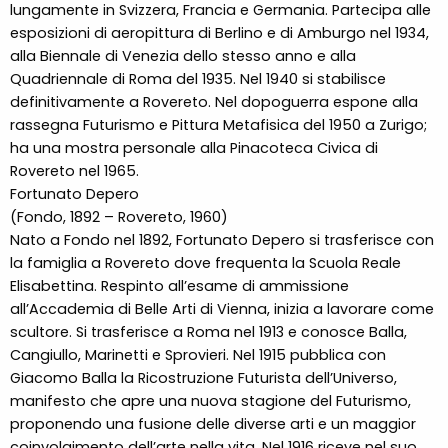
lungamente in Svizzera, Francia e Germania. Partecipa alle
esposizioni di aeropittura di Berlino e di Amburgo nel 1934,
alla Biennale di Venezia dello stesso anno e alla
Quadriennale di Roma del 1935. Nel 1940 si stabilisce
definitivamente a Rovereto. Nel dopoguerra espone alla
rassegna Futurismo e Pittura Metafisica del 1950 a Zurigo;
ha una mostra personale alla Pinacoteca Civica di
Rovereto nel 1965.
Fortunato Depero
(Fondo, 1892 – Rovereto, 1960)
Nato a Fondo nel 1892, Fortunato Depero si trasferisce con
la famiglia a Rovereto dove frequenta la Scuola Reale
Elisabettina. Respinto all’esame di ammissione
all’Accademia di Belle Arti di Vienna, inizia a lavorare come
scultore. Si trasferisce a Roma nel 1913 e conosce Balla,
Cangiullo, Marinetti e Sprovieri. Nel 1915 pubblica con
Giacomo Balla la Ricostruzione Futurista dell’Universo,
manifesto che apre una nuova stagione del Futurismo,
proponendo una fusione delle diverse arti e un maggior
coinvolgimento dell’arte nella vita. Nel 1916 riceve nel suo