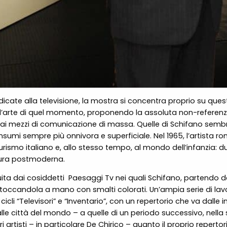
icate alla televisione, la mostra si concentra proprio su questo
’arte di quel momento, proponendo la assoluta non-referenzial
i mezzi di comunicazione di massa. Quelle di Schifano sembr
umi sempre più onnivora e superficiale. Nel 1965, l’artista r
smo italiano e, allo stesso tempo, al mondo dell’infanzia: due
ltura postmoderna.
uita dai cosiddetti
Paesaggi Tv nei quali Schifano, partendo da
ritoccandola a mano con smalti colorati. Un’ampia serie di lavori
cli “Televisori” e “Inventario”, con un repertorio che va dalle i
alle città del mondo – a quelle di un periodo successivo, nella 
ri artisti – in particolare De Chirico – quanto il proprio repert