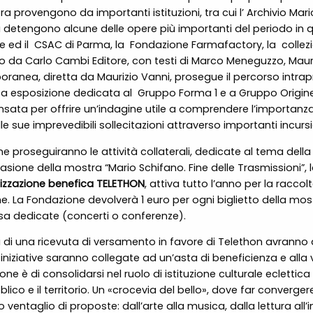
ra provengono da importanti istituzioni, tra cui l’ Archivio Mar
 detengono alcune delle opere più importanti del periodo in q
 ed il
CSAC di Parma, la
Fondazione Farmafactory, la
collez
o da Carlo Cambi Editore, con testi di Marco Meneguzzo, Mauri
oranea, diretta da Maurizio Vanni, prosegue il percorso intra
za esposizione dedicata al
Gruppo Forma 1 e a Gruppo Origine.
ta per offrire un’indagine utile a comprendere l’importanza d
lle sue imprevedibili sollecitazioni attraverso importanti incursio
roseguiranno le attività collaterali, dedicate al tema della mo
 occasione della mostra “Mario Schifano. Fine delle Trasmission
izzazione benefica TELETHON
, attiva tutto l’anno per la raccol
he. La Fondazione devolverà 1 euro per ogni biglietto della mo
ssa dedicate (concerti o conferenze).
ti di una ricevuta di versamento in favore di Telethon avranno di
 iniziative saranno collegate ad un’asta di beneficienza e alla
ne è di consolidarsi nel ruolo di istituzione culturale eclettica 
blico e il territorio. Un «crocevia del bello», dove far converge
ventaglio di proposte: dall’arte alla musica, dalla lettura all’