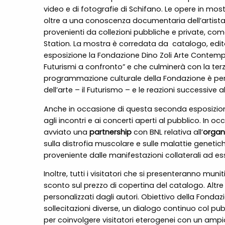
video e di fotografie di Schifano. Le opere in most
oltre a una conoscenza documentaria dell’artista
provenienti da collezioni pubbliche e private, come
Station. La mostra è corredata da
catalogo, edit
esposizione la Fondazione Dino Zoli Arte Contemp
Futurismi a confronto” e che culminerà con la ter
programmazione culturale della Fondazione è pensa
dell’arte – il Futurismo – e le reazioni successive a
Anche in occasione di questa seconda esposizione p
agli incontri e ai concerti aperti al pubblico. In
avviato una
partnership
con BNL relativa all’
organ
sulla distrofia muscolare e sulle malattie genetic
proveniente dalle manifestazioni collaterali ad e
Inoltre, tutti i visitatori che si presenteranno muni
sconto sul prezzo di copertina del catalogo. Altre
personalizzati dagli autori. Obiettivo della Fondazio
sollecitazioni diverse, un dialogo continuo col pub
per coinvolgere visitatori eterogenei con un ampio 