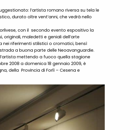
suggestionato: l’artista romano riversa su tela le
ico, durato oltre vent’anni, che vedrà nello
livese, con il
secondo evento espositivo la
riginali, maledetti e geniali dell’arte
ei riferimenti stilistici o cromatici, bensì
la strada a buona parte delle Neoavanguardie.
ll’artista mettendo a fuoco quella stagione
tobre 2008 a domenica 18 gennaio 2009, è
na, della
Provincia di Forlì – Cesena e