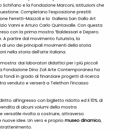
io Schifano e la Fondazione Marconi, istituzioni che
uestione. Completano l’esposizione prestiti
ione Ferretti-Mazzoli e la
Galleria San Gallo Art
zio Vanni e Arturo Carlo Quintavalle. Con questa
preso con la prima mostra “Baldessari e Depero.
 A partire dal movimento futurista, la
i uno dei principali movimenti della storia
ni nella storia dell’arte italiana.
stra: dai laboratori didattici per i più piccoli
i”, la Fondazione Dino Zoli Arte Contemporanea ha
ta fondi in grado di finanziare progetti di ricerca
stra venduto e verserà a Telethon l’incasso
ritto all’ingresso con biglietto ridotto ed il 10% di
 vendita di alcuni volumi della mostra
e versatile rivolta a costruire, attraverso
re nuove idee. Un vero e proprio
museo dinamico
,
intrattenimento.