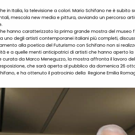
e in Italia, la televisione a colori. Mario Schifano ne è subito 
tali, mescola new media e pittura, avviando un percorso artist
e.
, che hanno caratterizzato la prima grande mostra del museo for
o degli artisti contemporanei italiani più completi, discussi, o
gamento alla poetica del Futurismo con Schifano non si realizza n
ità e a quelle menti anticipatrici di artisti che hanno aperto 
” e curata da Marco Meneguzzo, la mostra affronta il lavoro de
 L’esposizione, che sarà aperta al pubblico da domenica 26 ot
hifano, e ha ottenuto il patrocinio della
Regione Emilia Romag