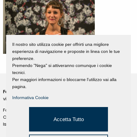
Il nostro sito utilizza cookie per offrirti una migliore
esperienza di navigazione e proposte in linea con le tue
preferenze.
Premendo "Nega" si attiveranno comunque i cookie
tecnici.
Per maggiori informazioni o bloccarne l'utilizzo vai alla
pagina.
Fondazione Dino Zoli
Cookie Policy
Informativa Cookie
viale Bologna 288, Forlì
Privacy Policy
Fondo dot. euro 285.000 i.v.
Credits
CF e P.IVA 03692820404
Accetta Tutto
Isc.Reg Per.Giu. n. 10404
Managed by Hi-Net