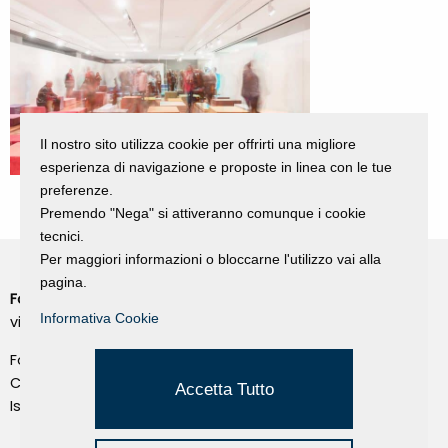
Il nostro sito utilizza cookie per offrirti una migliore
esperienza di navigazione e proposte in linea con le tue
preferenze.
Premendo "Nega" si attiveranno comunque i cookie
tecnici.
Per maggiori informazioni o bloccarne l'utilizzo vai alla
pagina.
Fondazione Dino Zoli
Cookie Policy
Informativa Cookie
viale Bologna 288, Forlì
Privacy Policy
Fondo dot. euro 285.000 i.v.
Credits
CF e P.IVA 03692820404
Accetta Tutto
Isc.Reg Per.Giu. n. 10404
Managed by Hi-Net