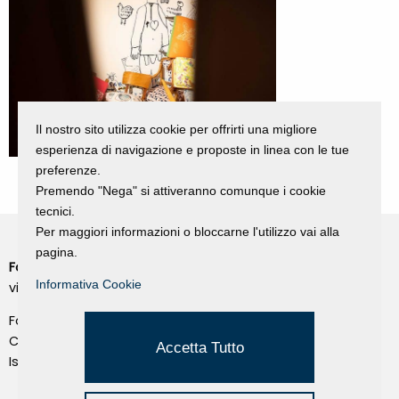
Il nostro sito utilizza cookie per offrirti una migliore
esperienza di navigazione e proposte in linea con le tue
preferenze.
Premendo "Nega" si attiveranno comunque i cookie
tecnici.
Per maggiori informazioni o bloccarne l'utilizzo vai alla
pagina.
Fondazione Dino Zoli
Cookie Policy
Informativa Cookie
viale Bologna 288, Forlì
Privacy Policy
Fondo dot. euro 285.000 i.v.
Credits
CF e P.IVA 03692820404
Accetta Tutto
Isc.Reg Per.Giu. n. 10404
Managed by Hi-Net