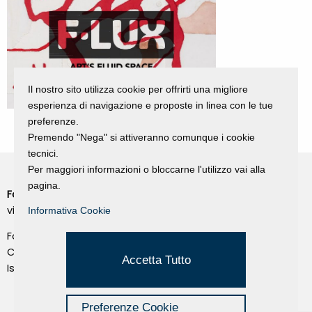
Il nostro sito utilizza cookie per offrirti una migliore
esperienza di navigazione e proposte in linea con le tue
preferenze.
Premendo "Nega" si attiveranno comunque i cookie
tecnici.
Per maggiori informazioni o bloccarne l'utilizzo vai alla
pagina.
Fondazione Dino Zoli
Cookie Policy
viale Bologna 288, Forlì
Informativa Cookie
Privacy Policy
Fondo dot. euro 285.000 i.v.
Credits
CF e P.IVA 03692820404
Accetta Tutto
Isc.Reg Per.Giu. n. 10404
Managed by Hi-Net
Preferenze Cookie