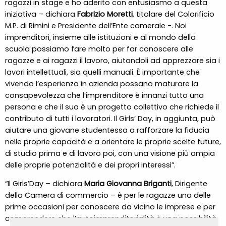
ragazzi in stage e ho aderito con entusiasmo a questa
iniziativa – dichiara
Fabrizio Moretti
, titolare del Colorificio
M.P. di Rimini e Presidente dell’Ente camerale -. Noi
imprenditori, insieme alle istituzioni e al mondo della
scuola possiamo fare molto per far conoscere alle
ragazze e ai ragazzi il lavoro, aiutandoli ad apprezzare sia i
lavori intellettuali, sia quelli manuali. È importante che
vivendo l’esperienza in azienda possano maturare la
consapevolezza che l’imprenditore è innanzi tutto una
persona e che il suo è un progetto collettivo che richiede il
contributo di tutti i lavoratori. Il Girls’ Day, in aggiunta, può
aiutare una giovane studentessa a rafforzare la fiducia
nelle proprie capacità e a orientare le proprie scelte future,
di studio prima e di lavoro poi, con una visione più ampia
delle proprie potenzialità e dei propri interessi”.
“Il Girls’Day – dichiara
Maria Giovanna Briganti
, Dirigente
della Camera di commercio – è per le ragazze una delle
prime occasioni per conoscere da vicino le imprese e per
comprendere che l’autoimprenditorialità è una possibilità